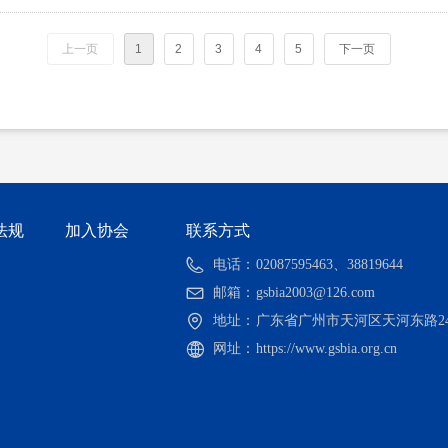
上一页
1
2
3
4
5
下一页
法规
加入协会
联系方式
电话：
02087595463、38819644
邮箱：
gsbia2003@126.com
地址：
广东省广州市天河区天河东路242
网址：
https://www.gsbia.org.cn