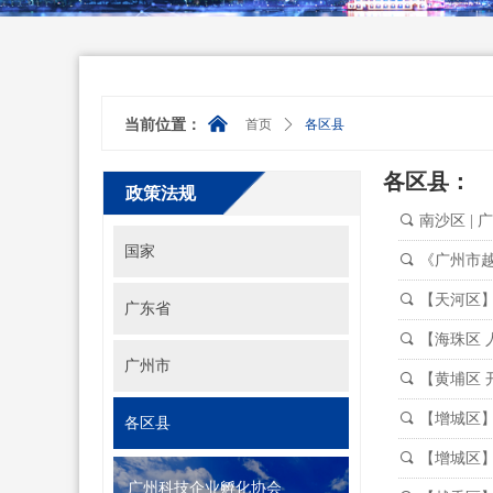
낀
当前位置：
首页
ꄲ
各区县
各区县：
政策法规
끠
南沙区 |
国家
끠
《广州市
끠
【天河区
广东省
끠
【海珠区
广州市
끠
【黄埔区 
끠
【增城区
各区县
끠
【增城区
广州科技企业孵化协会