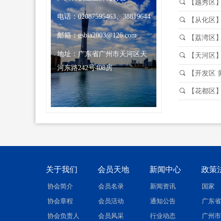
끠
【越秀区
电话：
02087595463、38819644
끠
【从化区
邮箱：
gsbia2003@126.com
끠
【荔湾区
地址：
广东省广州市天河区天
끠
【天河区
河东路242号408房
끠
【开发区
끠
【花都区
关于我们
会员天地
新闻中心
政策
协会简介
会员名录
新闻资讯
国家
协会章程
会员活动
通知公告
广东省
协会负责人
会员风采
行业动态
广州市