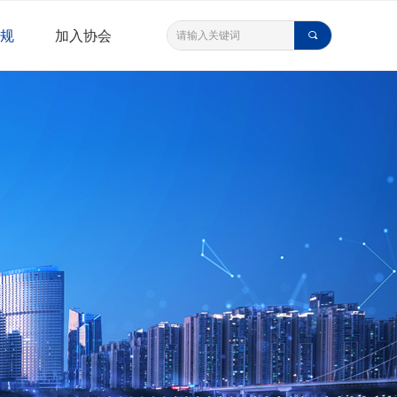
规
加入协会
끠