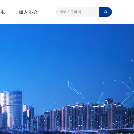
规
加入协会
끠