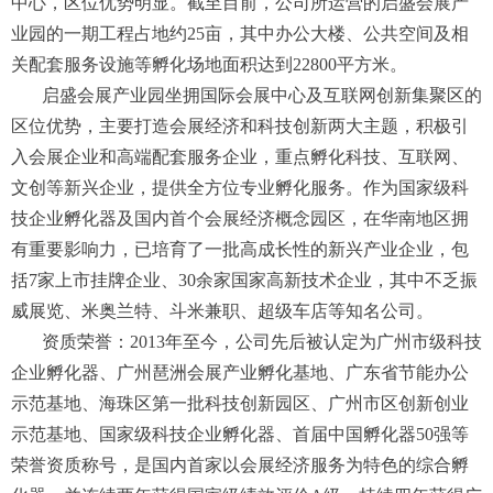
中心，区位优势明显。截至目前，公司所运营的启盛会展产
业园的一期工程占地约25亩，其中办公大楼、公共空间及相
关配套服务设施等孵化场地面积达到22800平方米。
启盛会展产业园坐拥国际会展中心及互联网创新集聚区的
区位优势，主要打造会展经济和科技创新两大主题，积极引
入会展企业和高端配套服务企业，重点孵化科技、互联网、
文创等新兴企业，提供全方位专业孵化服务。作为国家级科
技企业孵化器及国内首个会展经济概念园区，在华南地区拥
有重要影响力，已培育了一批高成长性的新兴产业企业，包
括7家上市挂牌企业、30余家国家高新技术企业，其中不乏振
威展览、米奥兰特、斗米兼职、超级车店等知名公司。
资质荣誉：2013年至今，公司先后被认定为广州市级科技
企业孵化器、广州琶洲会展产业孵化基地、广东省节能办公
示范基地、海珠区第一批科技创新园区、广州市区创新创业
示范基地、国家级科技企业孵化器、首届中国孵化器50强等
荣誉资质称号，是国内首家以会展经济服务为特色的综合孵