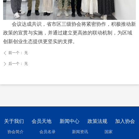
会议达成共识，省市区三级协会将紧密协作，积极推动新
政策的宣贯与实施，并通过建立更高效的联动机制，为区域
创新创业生态提供更坚实的支撑。
前一个：
无
ꄴ
后一个：
无
ꄲ
关于我们
会员天地
新闻中心
政策法规
加入协会
协会简介
会员名录
新闻资讯
国家